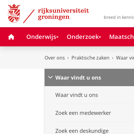
Skip
Skip
to
to
Content
Navigation
breed in kenni
Home
Onderwijs
Onderzoek
Maatsch
Over ons
Praktische zaken
Waar vi
Waar vindt u ons
Waar vindt u ons
Zoek een medewerker
Zoek een deskundige