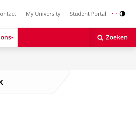
ontact
My University
Student Portal
Contr
Nederlands
English
 ons
Zoeken
k