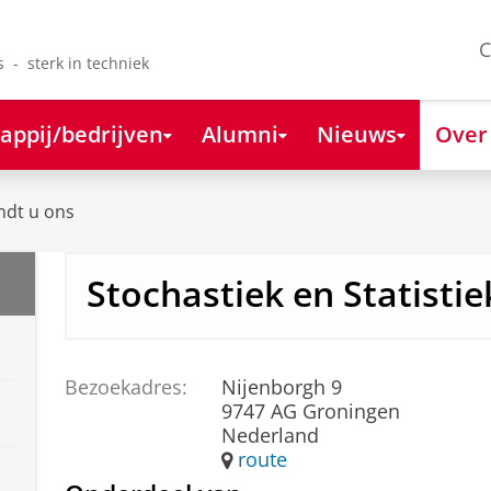
C
s - sterk in techniek
appij/bedrijven
Alumni
Nieuws
Over
ndt u ons
Stochastiek en Statistie
Bezoekadres:
Nijenborgh 9
9747 AG Groningen
Nederland
route