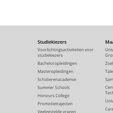
Studiekiezers
Maa
Voorlichtingsactiviteiten voor
Univ
studiekiezers
Gro
Bacheloropleidingen
Zoe
Masteropleidingen
Tal
Scholierenacademie
Sam
Cen
Summer Schools
Tec
Honours College
Uni
Promotietrajecten
Car
Veelgestelde vragen