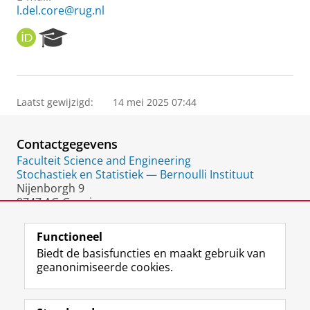
l.del.core@rug.nl
O
R
R
e
C
s
I
e
D
a
Laatst gewijzigd:
14 mei 2025 07:44
r
c
h
Contactgegevens
P
o
Faculteit Science and Engineering
r
Stochastiek en Statistiek — Bernoulli Instituut
t
Nijenborgh 9
a
9747 AG Groningen
l
Nederland
Functioneel
Biedt de basisfuncties en maakt gebruik van
geanonimiseerde cookies.
F
L
R
I
Y
Volg de RUG
a
i
S
n
o