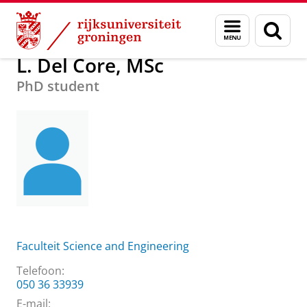
Skip
Skip
Over ons
L. Del Core, MSc
Menu
Zoek
to
to
en
Content
Navigation
zoeken
L. Del Core, MSc
PhD student
Faculteit Science and Engineering
Telefoon:
050 36 33939
E-mail: