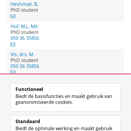
Heshmati, B.
PhD student
Hof, M.J., MA
PhD student
050 36 35856
Vis, drs. M.
PhD student
050 36 35856
Functioneel
View this page in:
English
Biedt de basisfuncties en maakt gebruik van
geanonimiseerde cookies.
F
L
R
I
Y
Volg de RUG
a
i
S
n
o
Standaard
c
n
S
s
u
Biedt de optimale werking en maakt gebruik
e
k
-
t
T
Studiekiezers