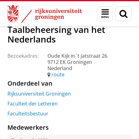
Skip
Skip
Over ons
Praktische zaken
Waar vindt u ons
Menu
Zoek
to
to
en
Content
Navigation
zoeken
Taalbeheersing van het
Nederlands
Bezoekadres:
Oude Kijk in 't Jatstraat 26
9712 EK Groningen
Nederland
route
Onderdeel van
Rijksuniversiteit Groningen
Faculteit der Letteren
Faculteitsbestuur
Medewerkers