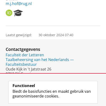
m.j.hof@rug.nl
O
R
R
e
C
s
I
e
D
a
Laatst gewijzigd:
30 oktober 2024 07:40
r
c
h
Contactgegevens
P
o
Faculteit der Letteren
r
Taalbeheersing van het Nederlands —
t
Faculteitsbestuur
a
Oude Kijk in 't Jatstraat 26
l
9712 EK Groningen
Nederland
Functioneel
Biedt de basisfuncties en maakt gebruik van
geanonimiseerde cookies.
F
L
R
I
Y
Volg de RUG