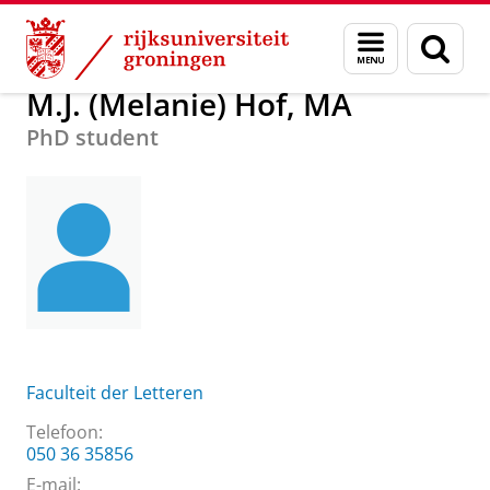
Skip
Skip
Over ons
M.J. (Melanie) Hof, MA
Menu
Zoek
to
to
en
Content
Navigation
zoeken
M.J. (Melanie) Hof, MA
PhD student
Faculteit der Letteren
Telefoon:
050 36 35856
E-mail: