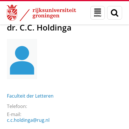
Skip
Skip
Over ons
dr. C.C. Holdinga
Menu
Zoek
to
to
en
Content
Navigation
zoeken
dr. C.C. Holdinga
Faculteit der Letteren
Telefoon:
E-mail:
c.c.holdinga@rug.nl