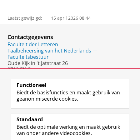
Laatst gewijzigd:
15 april 2026 08:44
Contactgegevens
Faculteit der Letteren
Taalbeheersing van het Nederlands —
Faculteitsbestuur
Oude Kijk in 't Jatstraat 26
9712 EK Groningen
Nederland
Functioneel
Biedt de basisfuncties en maakt gebruik van
geanonimiseerde cookies.
F
L
R
I
Y
Volg de RUG
a
i
S
n
o
Standaard
c
n
S
s
u
Biedt de optimale werking en maakt gebruik
e
k
-
t
T
Studiekiezers
van onder andere videocookies.
b
e
f
a
u