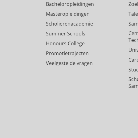
Bacheloropleidingen
Zoe
Masteropleidingen
Tal
Scholierenacademie
Sam
Cen
Summer Schools
Tec
Honours College
Uni
Promotietrajecten
Car
Veelgestelde vragen
Stu
Sch
Sam