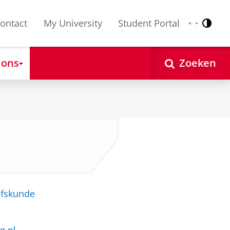
ontact
My University
Student Portal
Contr
Nederlands
English
 ons
Zoeken
jfskunde