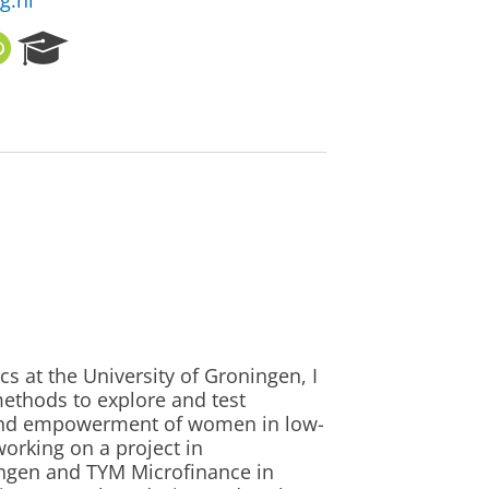
g.nl
O
R
R
e
C
s
I
e
D
a
r
c
h
P
o
r
t
a
l
 at the University of Groningen, I
ethods to explore and test
 and empowerment of women in low-
orking on a project in
ingen and TYM Microfinance in