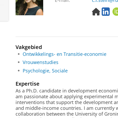
E-mail:
c.l.stein@ru
H
L
o
i
m
n
e
k
p
e
a
d
g
I
Vakgebied
e
n
Ontwikkelings- en Transitie-economie
Vrouwenstudies
Psychologie, Sociale
Expertise
As a Ph.D. candidate in development economics
am passionate about applying experimental m
interventions that support the development
and middle-income countries. I am currently w
collaboration between the University of Gron