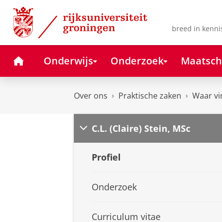
Skip
Skip
to
to
Content
Navigation
breed in kenni
Home
Onderwijs
Onderzoek
Maatsch
Over ons
Praktische zaken
Waar vi
C.L. (Claire) Stein, MSc
Profiel
Onderzoek
Curriculum vitae