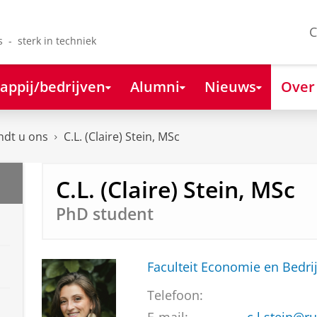
C
s - sterk in techniek
appij/bedrijven
Alumni
Nieuws
Over
ndt u ons
C.L. (Claire) Stein, MSc
C.L. (Claire) Stein, MSc
PhD student
Faculteit Economie en Bedri
Telefoon: