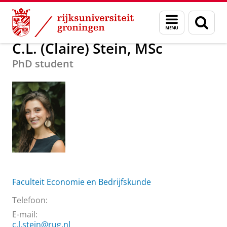
Skip
Skip
Over ons
C.L. (Claire) Stein, MSc
Menu
Zoek
to
to
en
Content
Navigation
zoeken
C.L. (Claire) Stein, MSc
PhD student
Faculteit Economie en Bedrijfskunde
Telefoon:
E-mail:
c.l.stein@rug.nl