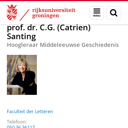
Skip
Skip
Over ons
prof. dr. C.G. (Catrien) Santing
Menu
Zoek
to
to
en
Content
Navigation
zoeken
prof. dr. C.G. (Catrien)
Santing
Hoogleraar Middeleeuwse Geschiedenis
Faculteit der Letteren
Telefoon:
050 36 36117