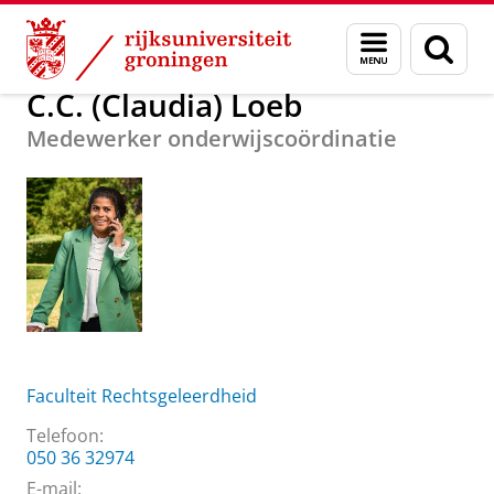
Skip
Skip
Over ons
C.C. (Claudia) Loeb
Menu
Zoek
to
to
en
Content
Navigation
zoeken
C.C. (Claudia) Loeb
Medewerker onderwijscoördinatie
Faculteit Rechtsgeleerdheid
Telefoon:
050 36 32974
E-mail: