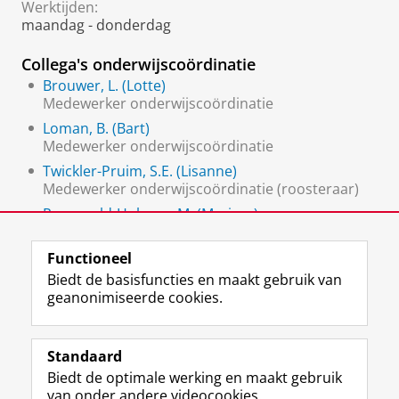
Werktijden:
maandag - donderdag
Collega's onderwijscoördinatie
Brouwer, L. (Lotte)
Medewerker onderwijscoördinatie
Loman, B. (Bart)
Medewerker onderwijscoördinatie
Twickler-Pruim, S.E. (Lisanne)
Medewerker onderwijscoördinatie (roosteraar)
Rozenveld-Holman, M. (Marissa)
Medewerker onderwijscoördinatie
Functioneel
Biedt de basisfuncties en maakt gebruik van
geanonimiseerde cookies.
F
L
R
I
Y
Volg de RUG
a
i
S
n
o
Standaard
c
n
S
s
u
Biedt de optimale werking en maakt gebruik
e
k
-
t
T
Studiekiezers
van onder andere videocookies.