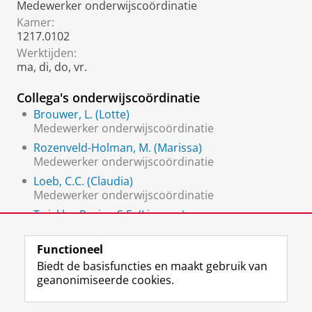
Medewerker onderwijscoördinatie
Kamer:
1217.0102
Werktijden:
ma, di, do, vr.
Collega's onderwijscoördinatie
Brouwer, L. (Lotte)
Medewerker onderwijscoördinatie
Rozenveld-Holman, M. (Marissa)
Medewerker onderwijscoördinatie
Loeb, C.C. (Claudia)
Medewerker onderwijscoördinatie
Twickler-Pruim, S.E. (Lisanne)
Medewerker onderwijscoördinatie (roosteraar)
Functioneel
Biedt de basisfuncties en maakt gebruik van
geanonimiseerde cookies.
F
L
R
I
Y
Volg de RUG