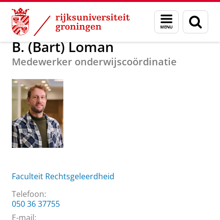
Skip
Skip
Over ons
B. (Bart) Loman
Menu
Zoek
to
to
en
Content
Navigation
zoeken
B. (Bart) Loman
Medewerker onderwijscoördinatie
Faculteit Rechtsgeleerdheid
Telefoon:
050 36 37755
E-mail: