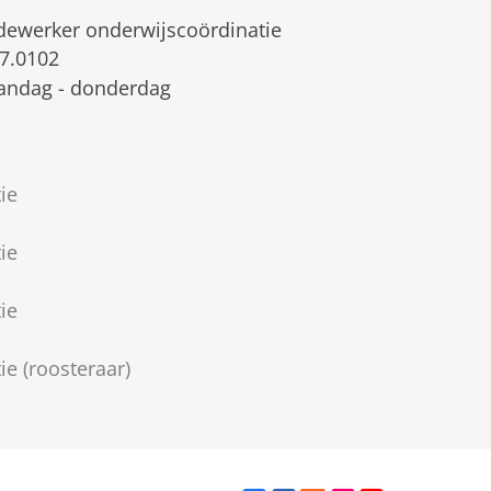
ewerker onderwijscoördinatie
7.0102
ndag - donderdag
e
ie
ie
ie
e (roosteraar)