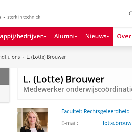
C
s - sterk in techniek
appij/bedrijven
Alumni
Nieuws
Over
ndt u ons
L. (Lotte) Brouwer
L. (Lotte) Brouwer
Medewerker onderwijscoördinati
Faculteit Rechtsgeleerdheid
E-mail:
lotte.brouw