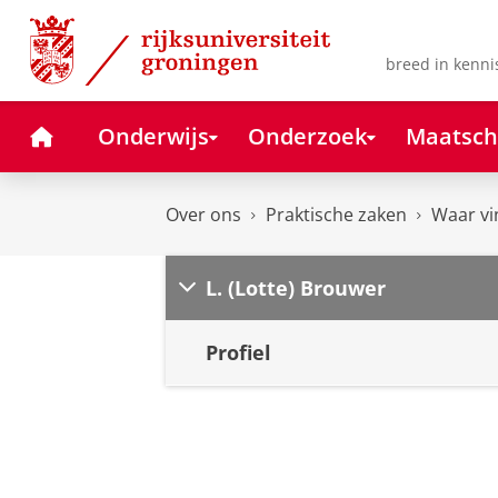
Skip
Skip
to
to
Content
Navigation
breed in kenni
Home
Onderwijs
Onderzoek
Maatsch
Over ons
Praktische zaken
Waar vi
L. (Lotte) Brouwer
Profiel