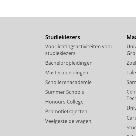
Studiekiezers
Maa
Voorlichtingsactiviteiten voor
Univ
studiekiezers
Gro
Bacheloropleidingen
Zoe
Masteropleidingen
Tal
Scholierenacademie
Sam
Cen
Summer Schools
Tec
Honours College
Uni
Promotietrajecten
Car
Veelgestelde vragen
Stu