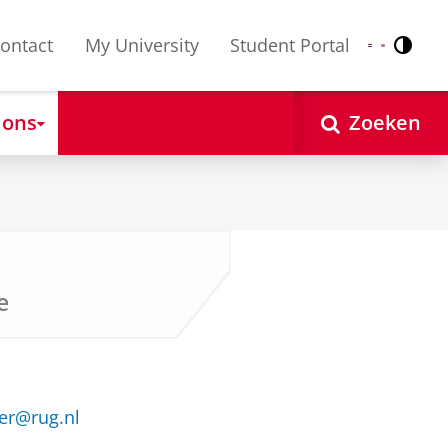
ontact
My University
Student Portal
Contr
Nederlands
English
 ons
Zoeken
e
er@rug.nl