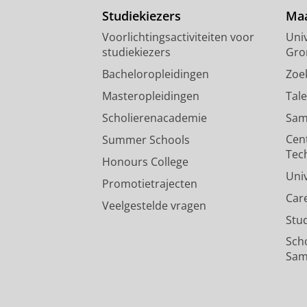
Studiekiezers
Maa
Voorlichtingsactiviteiten voor
Univ
studiekiezers
Gro
Bacheloropleidingen
Zoe
Masteropleidingen
Tal
Scholierenacademie
Sam
Cen
Summer Schools
Tec
Honours College
Uni
Promotietrajecten
Car
Veelgestelde vragen
Stu
Sch
Sam