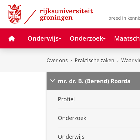
Skip
Skip
to
to
Content
Navigation
breed in kenni
Home
Onderwijs
Onderzoek
Maatsch
Over ons
Praktische zaken
Waar vi
mr. dr. B. (Berend) Roorda
Profiel
Onderzoek
Onderwijs