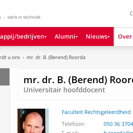
C
s - sterk in techniek
appij/bedrijven
Alumni
Nieuws
Over
ndt u ons
mr. dr. B. (Berend) Roorda
mr. dr. B. (Berend) Roo
Universitair hoofddocent
Faculteit Rechtsgeleerdheid
Telefoon:
050 36 370