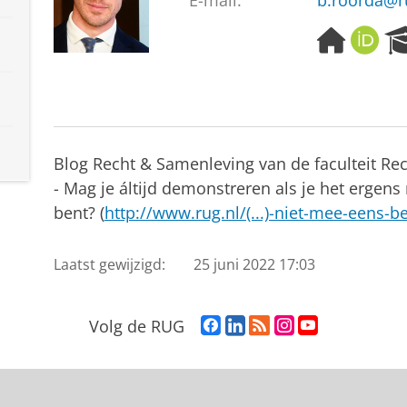
E-mail:
b.roorda@r
H
O
o
R
m
C
e
I
p
D
a
g
Blog Recht & Samenleving van de faculteit Re
e
- Mag je áltijd demonstreren als je het ergens
bent? (
http://www.rug.nl/(...)-niet-mee-eens-b
Laatst gewijzigd:
25 juni 2022 17:03
F
L
R
I
Y
Volg de RUG
a
i
S
n
o
c
n
S
s
u
e
k
-
t
T
b
e
f
a
u