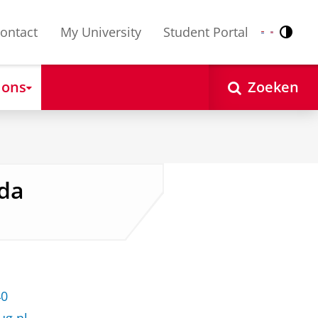
ontact
My University
Student Portal
Contr
Nederlands
English
 ons
Zoeken
rda
40