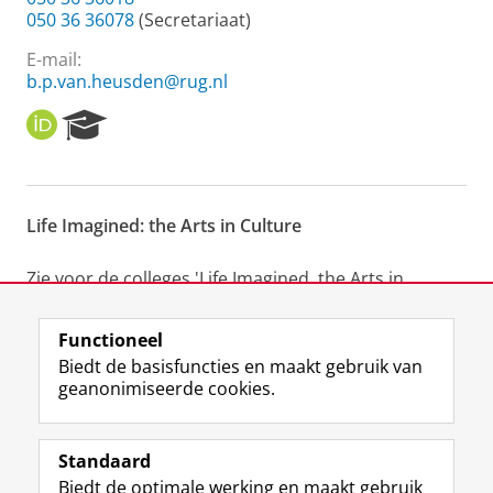
050 36 36078
(Secretariaat)
E-mail:
b.p.van.heusden@rug.nl
O
R
R
e
C
s
I
e
D
a
Life Imagined: the Arts in Culture
r
c
h
Zie voor de colleges 'Life Imagined, the Arts in
P
Culture' de Engelstalige pagina.
o
Functioneel
r
Laatst gewijzigd:
21 januari 2026 14:27
t
Biedt de basisfuncties en maakt gebruik van
a
geanonimiseerde cookies.
l
F
L
R
I
Y
Volg de RUG
a
i
S
n
o
Standaard
c
n
S
s
u
Biedt de optimale werking en maakt gebruik
e
k
-
t
T