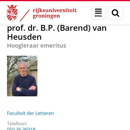
Skip
Skip
Over ons
prof. dr. B.P. (Barend) van Heusden
Menu
Zoek
to
to
en
Content
Navigation
zoeken
prof. dr. B.P. (Barend) van
Heusden
Hoogleraar emeritus
Faculteit der Letteren
Telefoon:
050 36 36018