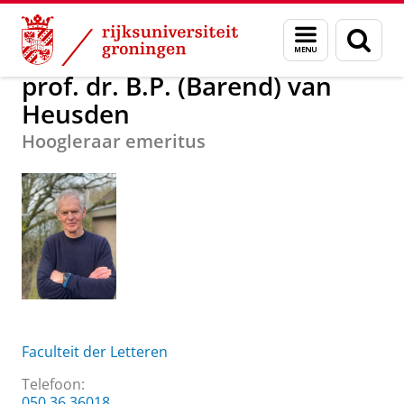
Skip
Skip
Over ons
prof. dr. B.P. (Barend) van Heusden
Menu
Zoek
to
to
en
Content
Navigation
zoeken
prof. dr. B.P. (Barend) van
Heusden
Hoogleraar emeritus
Faculteit der Letteren
Telefoon:
050 36 36018