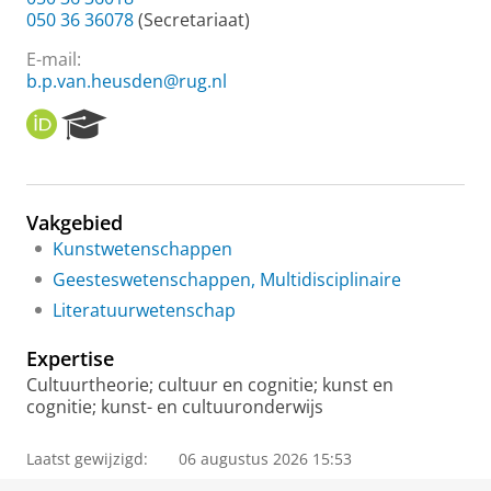
050 36 36078
(Secretariaat)
E-mail:
b.p.van.heusden@rug.nl
O
R
R
e
C
s
I
e
D
a
Vakgebied
r
Kunstwetenschappen
c
h
Geesteswetenschappen, Multidisciplinaire
P
Literatuurwetenschap
o
r
Expertise
t
a
Cultuurtheorie; cultuur en cognitie; kunst en
l
cognitie; kunst- en cultuuronderwijs
Laatst gewijzigd:
06 augustus 2026 15:53