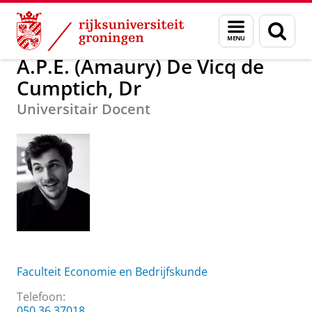
Skip
Skip
A.P.E. (Amaury) De Vicq de Cumptich, Dr
Menu
Zoek
to
to
en
Content
Navigation
zoeken
A.P.E. (Amaury) De Vicq de
Cumptich, Dr
Universitair Docent
Faculteit Economie en Bedrijfskunde
Telefoon:
050 36 37018