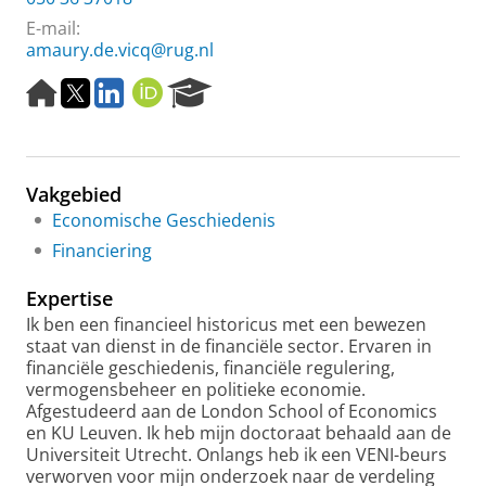
E-mail:
amaury.de.vicq@rug.nl
H
T
L
O
R
o
w
i
R
e
m
i
n
C
s
e
t
k
I
e
p
t
e
D
a
Vakgebied
a
e
d
r
g
r
I
c
Economische Geschiedenis
e
n
h
Financiering
P
o
Expertise
r
Ik ben een financieel historicus met een bewezen
t
staat van dienst in de financiële sector. Ervaren in
a
financiële geschiedenis, financiële regulering,
l
vermogensbeheer en politieke economie.
Afgestudeerd aan de London School of Economics
en KU Leuven. Ik heb mijn doctoraat behaald aan de
Universiteit Utrecht. Onlangs heb ik een VENI-beurs
verworven voor mijn onderzoek naar de verdeling