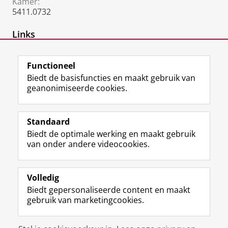
Kamer:
5411.0732
Links
Persoonlijke website
Functioneel
Biedt de basisfuncties en maakt gebruik van
geanonimiseerde cookies.
F
L
R
I
Y
Volg de RUG
a
i
S
n
o
Standaard
c
n
S
s
u
Biedt de optimale werking en maakt gebruik
e
k
-
t
T
Studiekiezers
van onder andere videocookies.
b
e
f
a
u
Maatschappij/bedrijven
o
d
e
g
b
o
I
e
r
e
Alumni
k
n
d
a
-
Volledig
p
-
R
m
k
Biedt gepersonaliseerde content en maakt
Over ons
a
p
i
-
a
gebruik van marketingcookies.
g
a
j
a
n
i
g
k
c
a
Disclaimer & Copyright
Privacy
Cookies
n
i
s
c
a