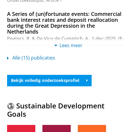
Onderzoeksoutput
:
Article
›
A Series of (un)fortunate events: Commercial
bank interest rates and deposit reallocation
during the Great Depression in the
Netherlands
Peeters, R. &
De Vicq de Cumptich, A.
,
1-dec-2025
, (E-
pub ahead of print)
In:
Economic History Review.
33
Lees meer
blz.
Onderzoeksoutput
:
Article
›
›
peer review
Alle (15) publicaties
Wealth-Income Ratios In a Small, Open
Economy: the Netherlands, 1854–2019
Bekijk volledig onderzoeksprofiel
Toussaint, S.,
De Vicq de Cumptich, A.
, Moatsos, M. &
van der Valk, T.,
sep-2025
,
In:
European Economic
Review.
178
,
20 blz.
, 105099.
Onderzoeksoutput
:
Article
›
›
peer review
Sustainable Development
Goals
Caught between outreach and sustainability:
The rise and decline of Dutch credit unions
De Vicq de Cumptich, A.
,
2024
,
In:
Business History.