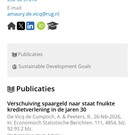
E-mail:
amaury.de.vicq@rug.nl
H
T
L
O
R
o
w
i
R
e
m
i
n
C
s
e
t
k
I
e
p
t
e
D
a
Publicaties
a
e
d
r
g
r
I
c
Sustainable Development Goals
e
n
h
P
o
r
Publicaties
t
a
Verschuiving spaargeld naar staat fnuikte
l
kredietverlening in de jaren 30
De Vicq de Cumptich, A.
& Peeters, R.,
26-feb-2026
,
In:
Economisch Statistische Berichten.
111
,
4854
,
blz.
92-93
2 blz.