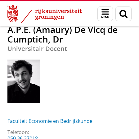
Skip
Skip
A.P.E. (Amaury) De Vicq de Cumptich, Dr
Menu
Zoek
to
to
en
Content
Navigation
zoeken
A.P.E. (Amaury) De Vicq de
Cumptich, Dr
Universitair Docent
Faculteit Economie en Bedrijfskunde
Telefoon:
050 36 37018