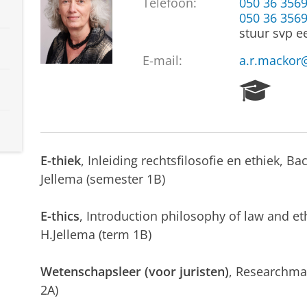
Telefoon:
050 36 356
050 36 356
stuur svp e
E-mail:
a.r.mackor
R
e
s
e
a
E-thiek
, Inleiding rechtsfilosofie en ethiek, B
r
c
Jellema (semester 1B)
h
P
E-thics
, Introduction philosophy of law and eth
o
H.Jellema (term 1B)
r
t
a
Wetenschapsleer (voor juristen)
, Researchma
l
2A)