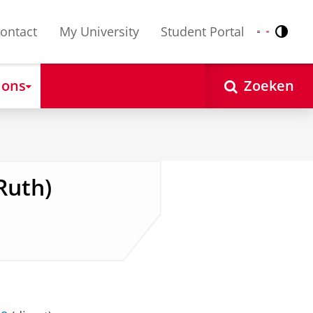
ontact
My University
Student Portal
Contr
Nederlands
English
 ons
Zoeken
Ruth)