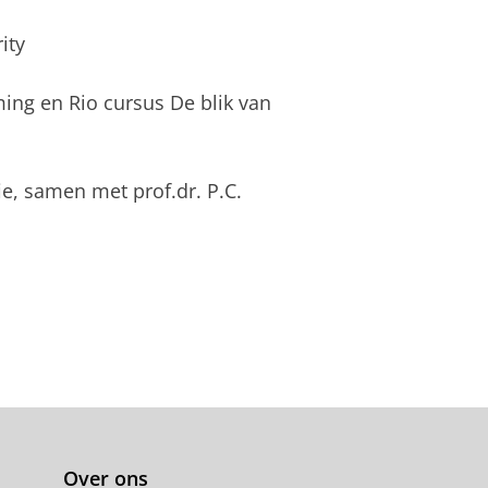
rity
ng en Rio cursus De blik van
fie, samen met prof.dr. P.C.
Over ons