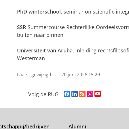
PhD winterschool
, seminar on scientific integ
SSR
Summercourse Rechterlijke Oordeelsvormi
buiten naar binnen
Universiteit van Aruba,
inleiding rechtsfiloso
Westerman
Laatst gewijzigd:
20 juni 2026 15:29
F
L
R
I
Y
Volg de RUG
a
i
S
n
o
c
n
S
s
u
e
k
-
t
T
b
e
f
a
u
o
d
e
g
b
tschappij/bedrijven
Alumni