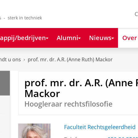
C
s - sterk in techniek
appij/bedrijven
Alumni
Nieuws
Over
ndt u ons
prof. mr. dr. A.R. (Anne Ruth) Mackor
prof. mr. dr. A.R. (Anne 
Mackor
Hoogleraar rechtsfilosofie
Faculteit Rechtsgeleerdheid