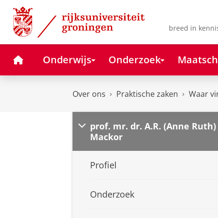
Skip
Skip
to
to
Content
Navigation
breed in kenni
Home
Onderwijs
Onderzoek
Maatsch
Over ons
Praktische zaken
Waar vi
prof. mr. dr. A.R. (Anne Ruth)
Mackor
Profiel
Onderzoek