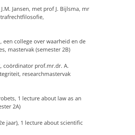
 J.M. Jansen, met prof J. Bijlsma, mr
rafrechtfilosofie,
a, een college over waarheid en de
oces, mastervak (semester 2B)
k
, coördinator prof.mr.dr. A.
tegriteit, researchmastervak
robets, 1 lecture about law as an
ster 2A)
e jaar), 1 lecture about scientific