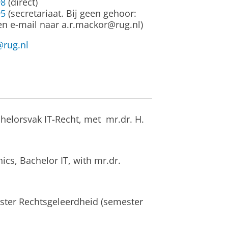
98
(direct)
95
(secretariaat. Bij geen gehoor:
en e-mail naar a.r.mackor@rug.nl)
@rug.nl
achelorsvak IT-Recht, met mr.dr. H.
ics, Bachelor IT, with mr.dr.
ster Rechtsgeleerdheid (semester