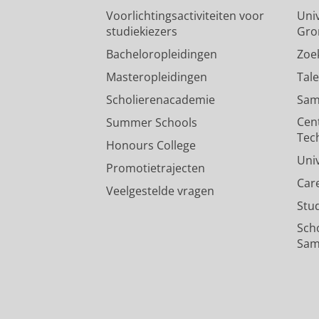
Voorlichtingsactiviteiten voor
Univ
studiekiezers
Gro
Bacheloropleidingen
Zoe
Masteropleidingen
Tal
Scholierenacademie
Sam
Cen
Summer Schools
Tec
Honours College
Uni
Promotietrajecten
Car
Veelgestelde vragen
Stu
Sch
Sam