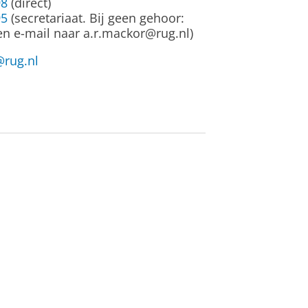
98
(direct)
95
(secretariaat. Bij geen gehoor:
en e-mail naar a.r.mackor@rug.nl)
@rug.nl