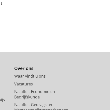
U
Over ons
Waar vindt u ons
Vacatures
Faculteit Economie en
Bedrijfskunde
ijs
Faculteit Gedrags- en
Maatschappijwetenschappen