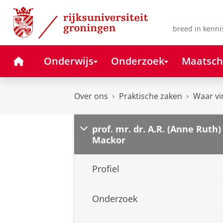
Skip
Skip
to
to
Content
Navigation
breed in kenni
Home
Onderwijs
Onderzoek
Maatsch
Over ons
Praktische zaken
Waar vi
prof. mr. dr. A.R. (Anne Ruth)
Mackor
Profiel
Onderzoek