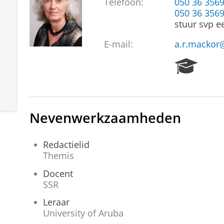
Telefoon:
050 36 356
050 36 356
stuur svp e
E-mail:
a.r.mackor
R
e
s
e
a
Nevenwerkzaamheden
r
c
h
Redactielid
P
Themis
o
Docent
r
SSR
t
a
Leraar
l
University of Aruba