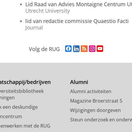
Lid Raad van Advies Montaigne Centrum U
Utrecht University
lid van redactie commissie Quaestio Facti
Journal
F
L
R
I
Y
Volg de RUG
a
i
S
n
o
c
n
S
s
u
e
k
-
t
T
b
e
f
a
u
o
d
e
g
b
tschappij/bedrijven
Alumni
o
I
e
r
e
ersiteitsbibliotheek
Alumni activiteiten
k
n
d
a
-
ningen
p
-
R
m
k
Magazine Broerstraat 5
a
p
i
-
a
k een deskundige
Wijzigingen doorgeven
g
a
j
a
n
encentrum
Steun onderzoek en onderw
i
g
k
c
a
enwerken met de RUG
n
i
s
c
a