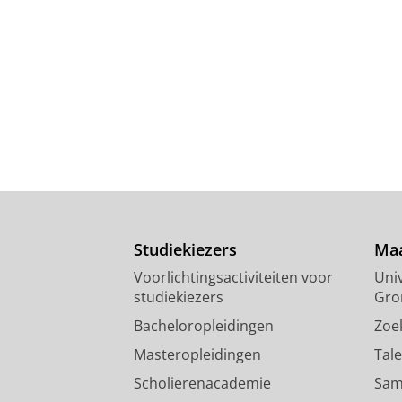
Studiekiezers
Maa
Voorlichtingsactiviteiten voor
Univ
studiekiezers
Gro
Bacheloropleidingen
Zoe
Masteropleidingen
Tal
Scholierenacademie
Sam