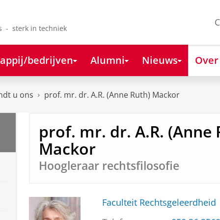
C
s - sterk in techniek
appij/bedrijven
Alumni
Nieuws
Over
ndt u ons
prof. mr. dr. A.R. (Anne Ruth) Mackor
prof. mr. dr. A.R. (Anne 
Mackor
Hoogleraar rechtsfilosofie
Faculteit Rechtsgeleerdheid