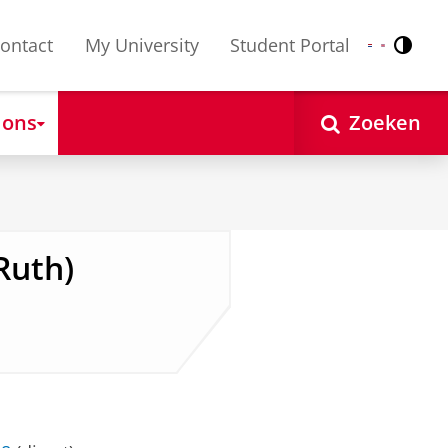
ontact
My University
Student Portal
Contr
Nederlands
English
 ons
Zoeken
Ruth)