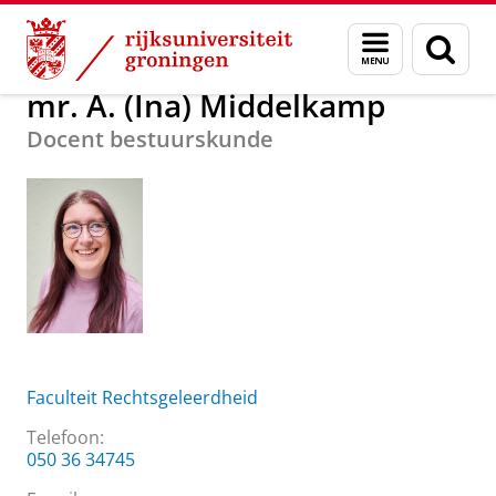
Skip
Skip
Over ons
mr. A. (Ina) Middelkamp
Menu
Zoek
to
to
en
Content
Navigation
zoeken
mr. A. (Ina) Middelkamp
Docent bestuurskunde
Faculteit Rechtsgeleerdheid
Telefoon:
050 36 34745