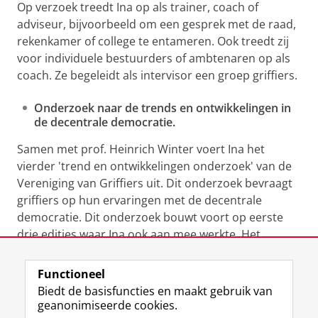
Op verzoek treedt Ina op als trainer, coach of
adviseur, bijvoorbeeld om een gesprek met de raad,
rekenkamer of college te entameren. Ook treedt zij
voor individuele bestuurders of ambtenaren op als
coach. Ze begeleidt als intervisor een groep griffiers.
Onderzoek naar de trends en ontwikkelingen in
de decentrale democratie.
Samen met prof. Heinrich Winter voert Ina het
vierder 'trend en ontwikkelingen onderzoek' van de
Vereniging van Griffiers uit. Dit onderzoek bevraagt
griffiers op hun ervaringen met de decentrale
democratie. Dit onderzoek bouwt voort op eerste
drie edities waar Ina ook aan mee werkte. Het
onderzoek loopt van mei 2025 tot maart 2026.
Functioneel
Laatst gewijzigd:
07 augustus 2025 09:28
Biedt de basisfuncties en maakt gebruik van
geanonimiseerde cookies.