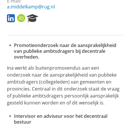
E-mail:
a.middelkamp@rug.nl
L
O
R
i
R
e
n
C
s
k
I
e
e
D
a
Promotieonderzoek naar de aansprakelijkheid
d
r
van publieke ambtsdragers bij decentrale
I
c
overheden.
n
h
P
Ina werkt als buitenpromovendus aan een
o
onderzoek naar de aansprakelijkheid van publieke
r
t
ambtsdragers (collegeleden) van gemeenten en
a
provincies. Centraal in dit onderzoek staat de vraag
l
of publieke ambtsdragers persoonlijk aansprakelijk
gesteld kunnen worden en of dit wenselijk is.
Intervisor en adviseur voor het decentraal
bestuur