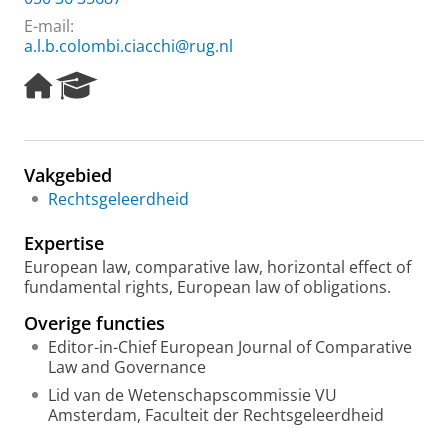
E-mail:
a.l.b.colombi.ciacchi@rug.nl
H
R
o
e
m
s
e
e
p
a
Vakgebied
a
r
Rechtsgeleerdheid
g
c
e
h
Expertise
P
o
European law, comparative law, horizontal effect of
r
fundamental rights, European law of obligations.
t
Overige functies
a
l
Editor-in-Chief European Journal of Comparative
Law and Governance
Lid van de Wetenschapscommissie VU
Amsterdam, Faculteit der Rechtsgeleerdheid