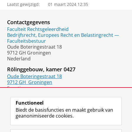
Laatst gewijzigd:
01 maart 2024 12:35
Contactgegevens
Faculteit Rechtsgeleerdheid
Bedrijfsrecht, Europees Recht en Belastingrecht —
Faculteitsbestuur
Oude Boteringestraat 18
9712 GH Groningen
Nederland
Rölinggebouw, kamer 0427
Oude Boteringestraat 18
9712 GH
Groningen
Functie:
Hoogleraar
Functioneel
Biedt de basisfuncties en maakt gebruik van
geanonimiseerde cookies.
F
L
R
I
Y
Volg de RUG
a
i
S
n
o