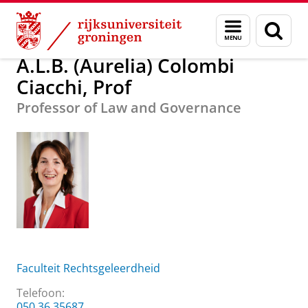
Skip
Skip
Over ons
A.L.B. (Aurelia) Colombi Ciacchi, Prof
Menu
Zoek
to
to
en
Content
Navigation
zoeken
A.L.B. (Aurelia) Colombi
Ciacchi, Prof
Professor of Law and Governance
Faculteit Rechtsgeleerdheid
Telefoon:
050 36 35687