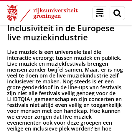
Skip
Skip
Maatschappij/bedrijven
Projecten
Menu
Zoek
to
to
en
Content
Navigation
zoeken
Inclusiviteit in de Europese
live muziekindustrie
Live muziek is een universele taal die
interactie verzorgt tussen muziek en publiek.
Live muziek en muziekfestivals brengen
mensen zonder twijfel samen. Maar, er is nog
veel te doen om de live muziekindustrie zelf
inclusiever te maken. Nog steeds is er een
grote genderkloof in de line-ups van festivals,
zijn niet alle festivals veilig genoeg voor de
LHBTQIA+ gemeenschap en zijn concerten en
festivals niet altijd even veilig en toegankelijk
voor mensen met een handicap. Hoe kunnen
we ervoor zorgen dat live muziek
evenementen ook voor deze groepen een
veilige en inclusieve plek worden? En hoe