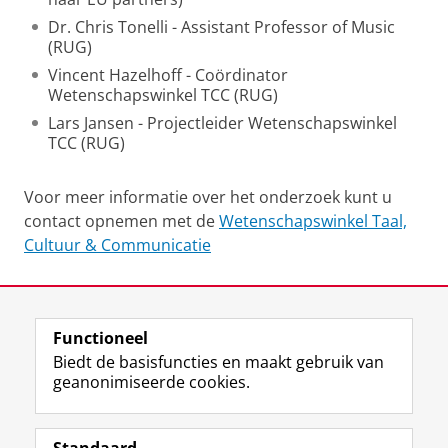
Dr. Chris Tonelli - Assistant Professor of Music
(RUG)
Vincent Hazelhoff - Coördinator
Wetenschapswinkel TCC (RUG)
Lars Jansen - Projectleider Wetenschapswinkel
TCC (RUG)
Voor meer informatie over het onderzoek kunt u
contact opnemen met de
Wetenschapswinkel Taal,
Cultuur & Communicatie
Laatst gewijzigd:
28 augustus 2023 14:09
Functioneel
View this page in:
English
Biedt de basisfuncties en maakt gebruik van
geanonimiseerde cookies.
F
L
R
I
Y
Volg de RUG
a
i
S
n
o