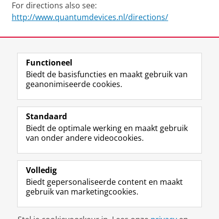
For directions also see:
http://www.quantumdevices.nl/directions/
Laatst gewijzigd:
30 maart 2021 19:15
Functioneel
View this page in:
English
Biedt de basisfuncties en maakt gebruik van
geanonimiseerde cookies.
F
L
R
I
Y
Volg de RUG
a
i
S
n
o
Standaard
c
n
S
s
u
Biedt de optimale werking en maakt gebruik
e
k
-
t
T
Studiekiezers
van onder andere videocookies.
b
e
f
a
u
Maatschappij/bedrijven
o
d
e
g
b
o
I
e
r
e
Alumni
k
n
d
a
-
Volledig
p
-
R
m
k
Biedt gepersonaliseerde content en maakt
Over ons
a
p
i
-
a
gebruik van marketingcookies.
g
a
j
a
n
i
g
k
c
a
Disclaimer & Copyright
Privacy
Cookies
n
i
s
c
a