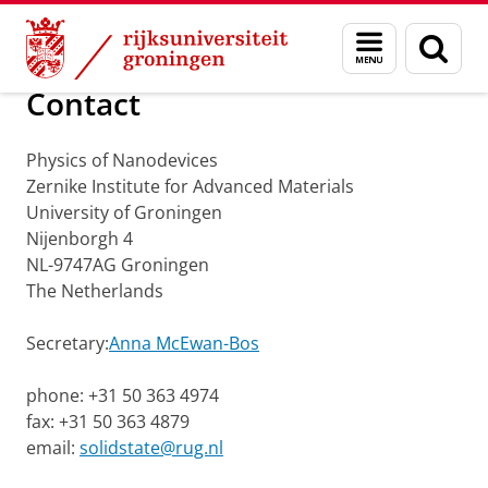
Skip
Skip
Onderzoek
Physics of Nanodevices
Menu
Zoek
to
to
en
Content
Navigation
zoeken
Contact
Physics of Nanodevices
Zernike Institute for Advanced Materials
University of Groningen
Nijenborgh 4
NL-9747AG Groningen
The Netherlands
Secretary:
Anna McEwan-Bos
phone: +31 50 363 4974
fax: +31 50 363 4879
email:
solidstate@rug.nl