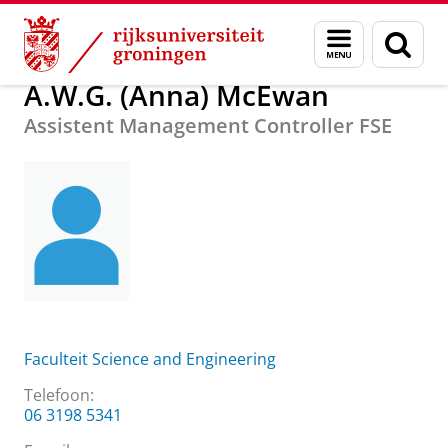
Skip
Skip
Over ons
A.W.G. (Anna) McEwan
Menu
Zoek
to
to
en
Content
Navigation
zoeken
A.W.G. (Anna) McEwan
Assistent Management Controller FSE
Faculteit Science and Engineering
Telefoon:
06 3198 5341