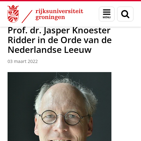
Skip
Skip
Onderzoek
News
Menu
Zoek
to
to
en
Content
Navigation
zoeken
Prof. dr. Jasper Knoester
Ridder in de Orde van de
Nederlandse Leeuw
03 maart 2022