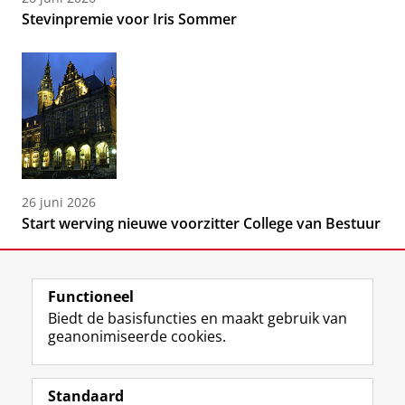
Stevinpremie voor Iris Sommer
26 juni 2026
Start werving nieuwe voorzitter College van Bestuur
Functioneel
Biedt de basisfuncties en maakt gebruik van
geanonimiseerde cookies.
F
L
R
I
Y
Volg de RUG
a
i
S
n
o
Standaard
c
n
S
s
u