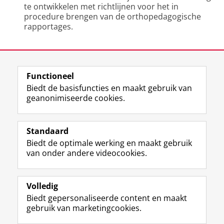
te ontwikkelen met richtlijnen voor het in
procedure brengen van de orthopedagogische
rapportages.
Laatst gewijzigd:
20 juni 2024 08:22
Functioneel
View this page in:
English
Biedt de basisfuncties en maakt gebruik van
geanonimiseerde cookies.
F
L
R
I
Y
Volg de RUG
a
i
S
n
o
Standaard
c
n
S
s
u
Biedt de optimale werking en maakt gebruik
e
k
-
t
T
Studiekiezers
van onder andere videocookies.
b
e
f
a
u
Maatschappij/bedrijven
o
d
e
g
b
o
I
e
r
e
Alumni
k
n
d
a
-
Volledig
p
-
R
m
k
Biedt gepersonaliseerde content en maakt
Over ons
a
p
i
-
a
gebruik van marketingcookies.
g
a
j
a
n