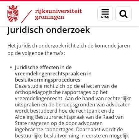
Skip
Skip
Onderzoek
Wetenschappelijk onderzoek
Menu
Zoek
to
to
en
Content
Navigation
zoeken
Juridisch onderzoek
Het juridisch onderzoek richt zich de komende jaren
op de volgende thema's:
Juridische
effecten in de
vreemdelingenrechtspraak en in
besluitvormingsprocedures
Deze studie richt zich op de effecten van de
orthopedagogische rapportages op het
vreemdelingenrecht. Aan de hand van rechterlijke
uitspraken en de beroepsgronden van advocaten
wordt bestudeerd hoe de rechtbank en de
Afdeling Bestuursrechtspraak van de Raad van
State reageren op de door advocaten
ingebrachte rapportages. Daarnaast wordt de
bestuurlijke besluitvorming in eerste en mogelijk