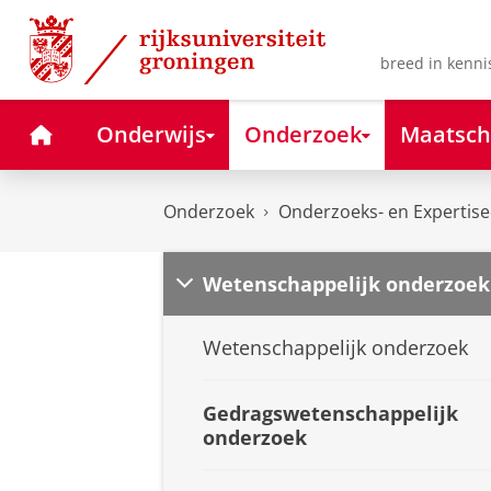
Skip
Skip
to
to
Content
Navigation
breed in kenni
Home
Onderwijs
Onderzoek
Maatsch
Onderzoek
Onderzoeks- en Expertis
Wetenschappelijk onderzoek
Wetenschappelijk onderzoek
Gedragswetenschappelijk
onderzoek