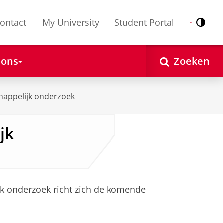
ontact
My University
Student Portal
Contr
Nederlands
English
 ons
Zoeken
appelijk onderzoek
jk
k onderzoek richt zich de komende