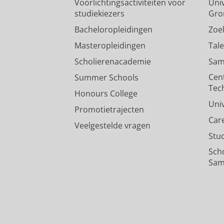
Voorlichtingsactiviteiten voor
Univ
studiekiezers
Gro
Bacheloropleidingen
Zoe
Masteropleidingen
Tal
Scholierenacademie
Sam
Cen
Summer Schools
Tec
Honours College
Uni
Promotietrajecten
Car
Veelgestelde vragen
Stu
Sch
Sam