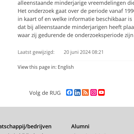
alleenstaande minderjarige vreemdelingen die
Het onderzoek gaat over de periode vanaf 199
in kaart of en welke informatie beschikbaar is
dat bij alleenstaande minderjarigen heeft pla
waar zij gedurende de onderzoeksperiode zij
Laatst gewijzigd:
20 juni 2024 08:21
View this page in:
English
F
L
R
I
Y
Volg de RUG
a
i
S
n
o
c
n
S
s
u
e
k
-
t
T
b
e
f
a
u
o
d
e
g
b
tschappij/bedrijven
Alumni
o
I
e
r
e