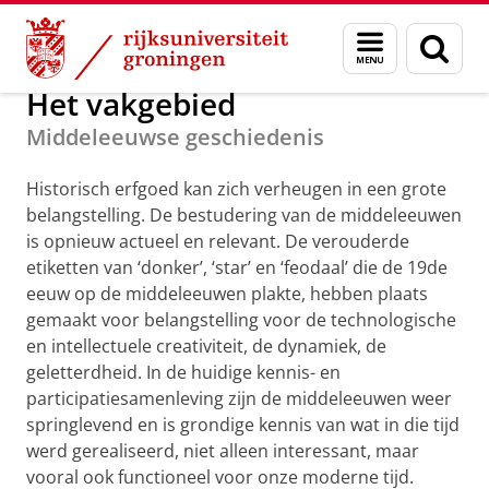
Skip
Skip
Middeleeuwse Geschiedenis
Menu
Zoek
to
to
en
Content
Navigation
zoeken
Het vakgebied
Middeleeuwse geschiedenis
Historisch erfgoed kan zich verheugen in een grote
belangstelling. De bestudering van de middeleeuwen
is opnieuw actueel en relevant. De verouderde
etiketten van ‘donker’, ‘star’ en ‘feodaal’ die de 19de
eeuw op de middeleeuwen plakte, hebben plaats
gemaakt voor belangstelling voor de technologische
en intellectuele creativiteit, de dynamiek, de
geletterdheid. In de huidige kennis- en
participatiesamenleving zijn de middeleeuwen weer
springlevend en is grondige kennis van wat in die tijd
werd gerealiseerd, niet alleen interessant, maar
vooral ook functioneel voor onze moderne tijd.