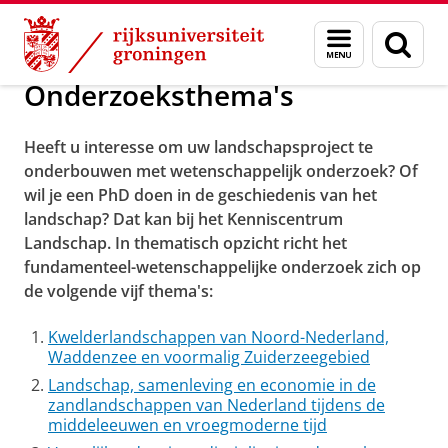
Skip
Skip
Onderzoek
Voor promovendi
Menu
Zoek
to
to
en
Content
Navigation
zoeken
Onderzoeksthema's
Heeft u interesse om uw landschapsproject te
onderbouwen met wetenschappelijk onderzoek? Of
wil je een PhD doen in de geschiedenis van het
landschap? Dat kan bij het Kenniscentrum
Landschap. In thematisch opzicht richt het
fundamenteel-wetenschappelijke onderzoek zich op
de volgende vijf thema's:
Kwelderlandschappen van Noord-Nederland,
Waddenzee en voormalig Zuiderzeegebied
Landschap, samenleving en economie in de
zandlandschappen van Nederland tijdens de
middeleeuwen en vroegmoderne tijd