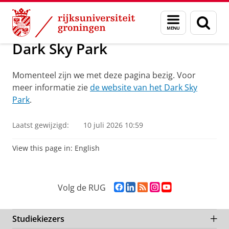
Skip
Skip
Onderzoek
Kapteyn Instituut
Publieksactiviteiten
Menu
Zoek
to
to
en
Content
Navigation
zoeken
Dark Sky Park
Momenteel zijn we met deze pagina bezig. Voor
meer informatie zie
de website van het Dark Sky
Park
.
Laatst gewijzigd:
10 juli 2026 10:59
View this page in:
English
F
L
R
I
Y
Volg de RUG
a
i
S
n
o
c
n
S
s
u
e
k
-
t
T
Studiekiezers
b
e
f
a
u