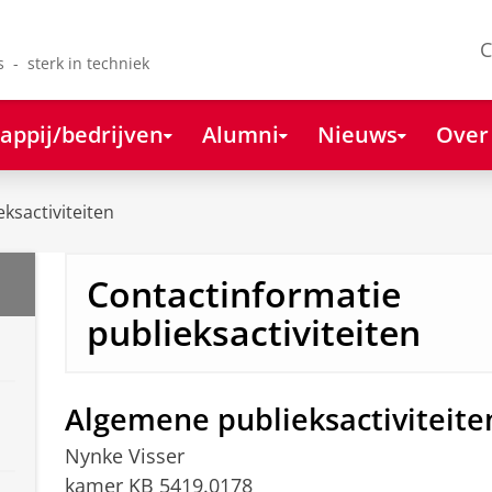
C
s - sterk in techniek
appij/bedrijven
Alumni
Nieuws
Over
eksactiviteiten
Contactinformatie
publieksactiviteiten
Algemene publieksactiviteite
Nynke Visser
kamer KB 5419.0178