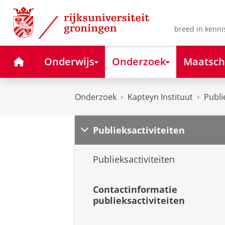
Skip
Skip
to
to
Content
Navigation
breed in kenni
Home
Onderwijs
Onderzoek
Maatsch
Onderzoek
Kapteyn Instituut
Publi
Publieksactiviteiten
Publieksactiviteiten
Contactinformatie
publieksactiviteiten