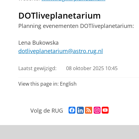
DOTliveplanetarium
Planning evenementen DOTliveplanetarium:
Lena Bukowska
dotliveplanetarium@astro.rug.nl
Laatst gewijzigd:
08 oktober 2025 10:45
View this page in:
English
F
L
R
I
Y
Volg de RUG
a
i
S
n
o
c
n
S
s
u
e
k
-
t
T
b
e
f
a
u