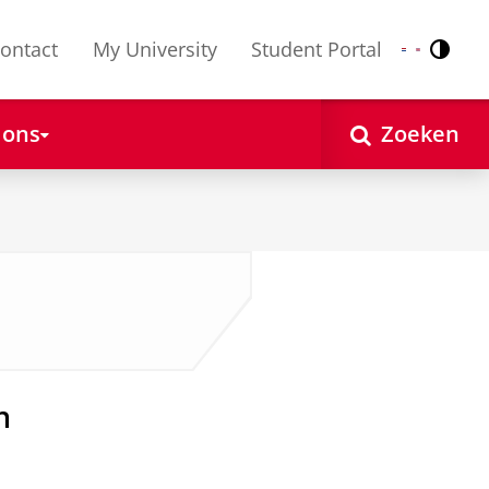
ontact
My University
Student Portal
Contr
Nederlands
English
 ons
Zoeken
n