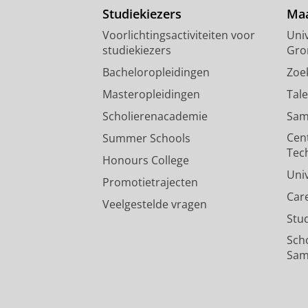
Studiekiezers
Maa
Voorlichtingsactiviteiten voor
Univ
studiekiezers
Gro
Bacheloropleidingen
Zoe
Masteropleidingen
Tal
Scholierenacademie
Sam
Cen
Summer Schools
Tec
Honours College
Uni
Promotietrajecten
Car
Veelgestelde vragen
Stu
Sch
Sam