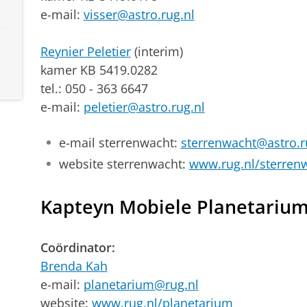
e-mail:
visser@astro.rug.nl
Reynier Peletier
(interim)
kamer KB 5419.0282
tel.: 050 - 363 6647
e-mail:
peletier@astro.rug.nl
e-mail sterrenwacht:
sterrenwacht@astro.r
website sterrenwacht:
www.rug.nl/sterren
Kapteyn Mobiele Planetariu
Coördinator:
Brenda Kah
e-mail:
planetarium@rug.nl
website:
www.rug.nl/planetarium