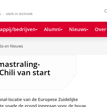
C
s - sterk in techniek
appij/bedrijven
Alumni
Nieuws
Over
da en Nieuws
astraling-
hili van start
nal-locatie van de Europese Zuidelijke
rste spade de grond ingegaan voor de bouw