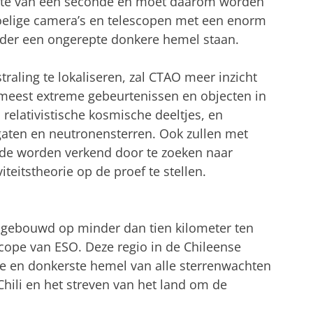
rdste van een seconde en moet daarom worden
oelige camera’s en telescopen met een enorm
der een ongerepte donkere hemel staan.
ling te lokaliseren, zal CTAO meer inzicht
 meest extreme gebeurtenissen en objecten in
 relativistische kosmische deeltjes, en
aten en neutronensterren. Ook zullen met
de worden verkend door te zoeken naar
iteitstheorie op de proef te stellen.
t gebouwd op minder dan tien kilometer ten
cope van ESO. Deze regio in de Chileense
te en donkerste hemel van alle sterrenwachten
Chili en het streven van het land om de