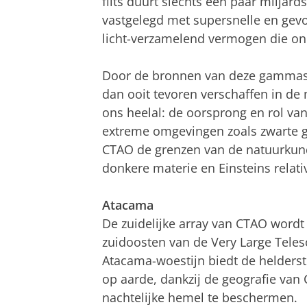
flits duurt slechts een paar milja
vastgelegd met supersnelle en gev
licht-verzamelend vermogen die on
Door de bronnen van deze gammastra
dan ooit tevoren verschaffen in de
ons heelal: de oorsprong en rol van
extreme omgevingen zoals zwarte g
CTAO de grenzen van de natuurkun
donkere materie en Einsteins relativ
Atacama
De zuidelijke array van CTAO word
zuidoosten van de Very Large Teles
Atacama-woestijn biedt de helders
op aarde, dankzij de geografie van 
nachtelijke hemel te beschermen.