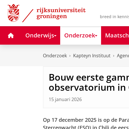
Skip
Skip
to
to
Content
Navigation
breed in kenni
Home
Onderwijs
Onderzoek
Maatsch
Onderzoek
Kapteyn Instituut
Agen
Bouw eerste gamm
observatorium in C
15 januari 2026
Op 17 december 2025 is op de Para
Sterrenwacht (ESO) in Chili de ee