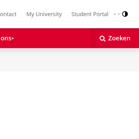
ontact
My University
Student Portal
Contr
Nederlands
English
 ons
Zoeken