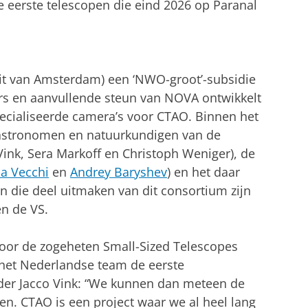
e eerste telescopen die eind 2026 op Paranal
teit van Amsterdam) een ‘NWO-groot’-subsidie
urs en aanvullende steun van NOVA ontwikkelt
ecialiseerde camera’s voor CTAO. Binnen het
astronomen en natuurkundigen van de
Vink, Sera Markoff en Christoph Weniger), de
a Vecchi
en
Andrey Baryshev
) en het daar
 die deel uitmaken van dit consortium zijn
en de VS.
oor de zogeheten Small-Sized Telescopes
l het Nederlandse team de eerste
der Jacco Vink: “We kunnen dan meteen de
en. CTAO is een project waar we al heel lang