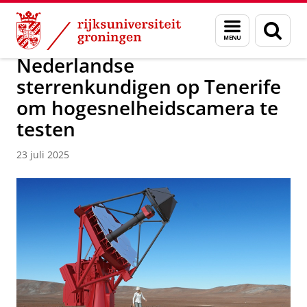
Skip
Skip
Onderzoek
Kapteyn Instituut
Agenda en Nieuws
Menu
Zoek
to
to
en
Content
Navigation
zoeken
Nederlandse
sterrenkundigen op Tenerife
om hogesnelheidscamera te
testen
23 juli 2025