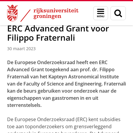
Skip
Skip
Onderzoek
Kapteyn Instituut
Agenda en Nieuws
Menu
Zoek
to
to
en
Content
Navigation
zoeken
ERC Advanced Grant voor
Filippo Fraternali
30 maart 2023
De Europese Onderzoeksraad heeft een ERC
Advanced Grant toegekend aan prof. dr. Filippo
Fraternali van het Kapteyn Astronomical Institute
van de Faculty of Science and Engineering. Fraternali
kan de beurs gebruiken voor onderzoek naar de
eigenschappen van gasstromen in en uit
sterrenstelsels.
De Europese Onderzoeksraad (ERC) kent subsidies
toe aan toponderzoekers om grensverleggend