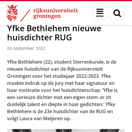
Skip
Skip
Onderzoek
Kapteyn Instituut
Agenda en Nieuws
Menu
Zoek
to
to
en
Content
Navigation
zoeken
Yfke Bethlehem nieuwe
huisdichter RUG
05 september 2022
Yfke Bethlehem (22), student Sterrenkunde, is de
nieuwe huisdichter van de Rijksuniversiteit
Groningen voor het studiejaar 2022-2023. Yfke
maakte indruk op de jury met haar signatuur en
haar motivatie voor het huisdichterschap: ‘Yfke is
een serieuze dichter met een eigen stem: er zit
duidelijk talent en diepte in haar gedichten.’ Yfke
Bethlehem is de 23e huisdichter van de RUG en
volgt Laura van Meijeren op.