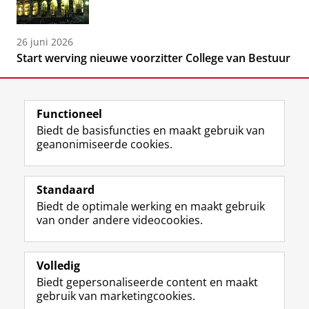
26 juni 2026
Start werving nieuwe voorzitter College van Bestuur
Functioneel
Biedt de basisfuncties en maakt gebruik van
geanonimiseerde cookies.
F
L
R
I
Y
Volg de RUG
a
i
S
n
o
Standaard
c
n
S
s
u
Biedt de optimale werking en maakt gebruik
e
k
-
t
T
Studiekiezers
van onder andere videocookies.
b
e
f
a
u
Maatschappij/bedrijven
o
d
e
g
b
o
I
e
r
e
Alumni
k
n
d
a
-
Volledig
p
-
R
m
k
Biedt gepersonaliseerde content en maakt
Over ons
a
p
i
-
a
gebruik van marketingcookies.
g
a
j
a
n