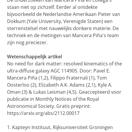
De onderzoeken van Mancera Piña en collega's
staan niet op zichzelf. Eerder al ontdekte
bijvoorbeeld de Nederlandse Amerikaan Pieter van
Dokkum (Yale University, Verenigde Staten) een
sterrenstelsel met nauwelijks donkere materie. De
techniek en de metingen van Mancera Piña's team
zijn nog preciezer.
Wetenschappelijk artikel
No need for dark matter: resolved kinematics of the
ultra-diffuse galaxy AGC 114905. Door: Pavel E.
Mancera Piña (1,2), Filippo Fraternali (1), Tom
Oosterloo (2), Elizabeth A.K. Adams (2,1), Kyle A.
Oman (3) & Lukas Leisman (4,5). Geaccepteerd voor
publicatie in Monthly Notices of the Royal
Astronomical Society. Gratis preprint:
https://arxiv.org/abs/2112.00017
1. Kapteyn Instituut, Rijksuniversiteit Groningen