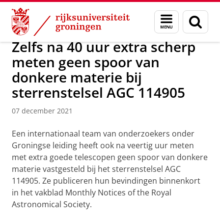
Skip
Skip
Onderzoek
Kapteyn Instituut
Agenda en Nieuws
Menu
Zoek
to
to
en
Content
Navigation
zoeken
Zelfs na 40 uur extra scherp
meten geen spoor van
donkere materie bij
sterrenstelsel AGC 114905
07 december 2021
Een internationaal team van onderzoekers onder
Groningse leiding heeft ook na veertig uur meten
met extra goede telescopen geen spoor van donkere
materie vastgesteld bij het sterrenstelsel AGC
114905. Ze publiceren hun bevindingen binnenkort
in het vakblad Monthly Notices of the Royal
Astronomical Society.