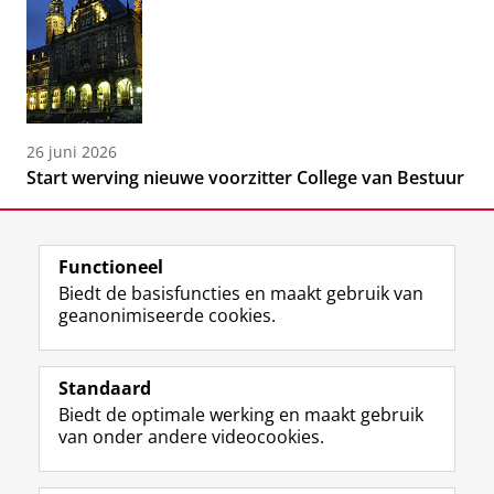
26 juni 2026
Start werving nieuwe voorzitter College van Bestuur
Functioneel
Biedt de basisfuncties en maakt gebruik van
geanonimiseerde cookies.
F
L
R
I
Y
Volg de RUG
a
i
S
n
o
Standaard
c
n
S
s
u
Biedt de optimale werking en maakt gebruik
e
k
-
t
T
Studiekiezers
van onder andere videocookies.
b
e
f
a
u
Maatschappij/bedrijven
o
d
e
g
b
o
I
e
r
e