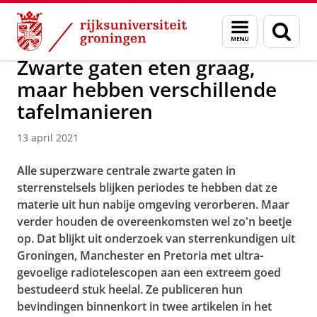
Skip
Skip
Onderzoek
Kapteyn Instituut
Agenda en Nieuws
Menu
Zoek
to
to
en
Content
Navigation
zoeken
Zwarte gaten eten graag,
maar hebben verschillende
tafelmanieren
13 april 2021
Alle superzware centrale zwarte gaten in
sterrenstelsels blijken periodes te hebben dat ze
materie uit hun nabije omgeving verorberen. Maar
verder houden de overeenkomsten wel zo'n beetje
op. Dat blijkt uit onderzoek van sterrenkundigen uit
Groningen, Manchester en Pretoria met ultra-
gevoelige radiotelescopen aan een extreem goed
bestudeerd stuk heelal. Ze publiceren hun
bevindingen binnenkort in twee artikelen in het