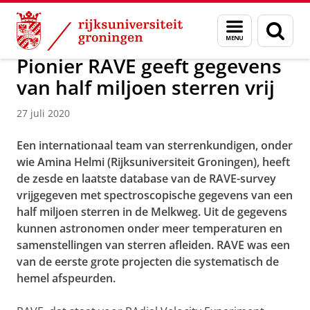
Skip
Skip
Onderzoek
Kapteyn Instituut
Agenda en Nieuws
Menu
Zoek
to
to
en
Content
Navigation
zoeken
Pionier RAVE geeft gegevens
van half miljoen sterren vrij
27 juli 2020
Een internationaal team van sterrenkundigen, onder
wie Amina Helmi (Rijksuniversiteit Groningen), heeft
de zesde en laatste database van de RAVE-survey
vrijgegeven met spectroscopische gegevens van een
half miljoen sterren in de Melkweg. Uit de gegevens
kunnen astronomen onder meer temperaturen en
samenstellingen van sterren afleiden. RAVE was een
van de eerste grote projecten die systematisch de
hemel afspeurden.