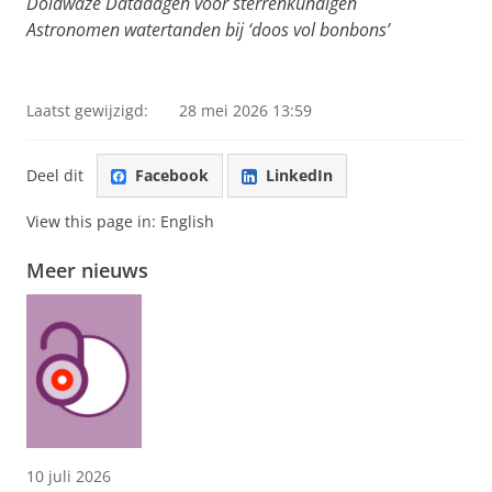
Doldwaze Datadagen voor sterrenkundigen
Astronomen watertanden bij ‘doos vol bonbons’
Satellite galaxies orbiting the Milky Way
Pas uw cookie instellingen aan
om deze
video te zien
Laatst gewijzigd:
28 mei 2026 13:59
Deel dit
Facebook
LinkedIn
View this page in:
English
Meer nieuws
10 juli 2026