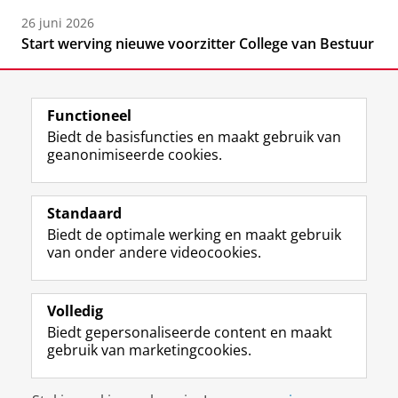
26 juni 2026
Start werving nieuwe voorzitter College van Bestuur
Functioneel
Biedt de basisfuncties en maakt gebruik van
geanonimiseerde cookies.
F
L
R
I
Y
Volg de RUG
a
i
S
n
o
Standaard
c
n
S
s
u
Biedt de optimale werking en maakt gebruik
e
k
-
t
T
Studiekiezers
van onder andere videocookies.
b
e
f
a
u
Maatschappij/bedrijven
o
d
e
g
b
o
I
e
r
e
Alumni
k
n
d
a
-
Volledig
p
-
R
m
k
Biedt gepersonaliseerde content en maakt
Over ons
a
p
i
-
a
gebruik van marketingcookies.
g
a
j
a
n
i
g
k
c
a
Disclaimer & Copyright
Privacy
Cookies
n
i
s
c
a