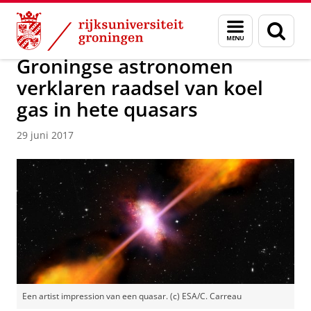
Skip
Skip
Onderzoek
Kapteyn Instituut
Agenda en Nieuws
Menu
Zoek
to
to
en
Content
Navigation
zoeken
Groningse astronomen
verklaren raadsel van koel
gas in hete quasars
29 juni 2017
Een artist impression van een quasar. (c) ESA/C. Carreau