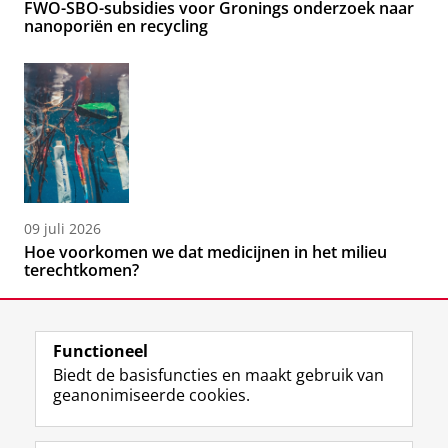
FWO-SBO-subsidies voor Gronings onderzoek naar
nanoporiën en recycling
09 juli 2026
Hoe voorkomen we dat medicijnen in het milieu
terechtkomen?
Functioneel
Biedt de basisfuncties en maakt gebruik van
geanonimiseerde cookies.
F
L
R
I
Y
Volg de RUG