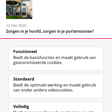
12 mei 2026
Zorgen in je hoofd, zorgen in je portemonnee?
Functioneel
Biedt de basisfuncties en maakt gebruik van
geanonimiseerde cookies.
F
L
R
I
Y
Volg de RUG
a
i
S
n
o
Standaard
c
n
S
s
u
Biedt de optimale werking en maakt gebruik
e
k
-
t
T
Studiekiezers
van onder andere videocookies.
b
e
f
a
u
Maatschappij/bedrijven
o
d
e
g
b
o
I
e
r
e
Alumni
k
n
d
a
-
Volledig
p
-
R
m
k