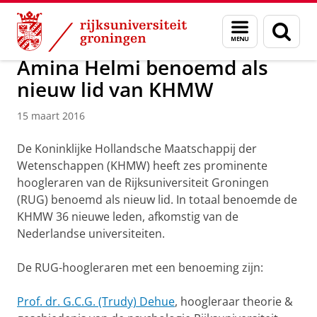
Skip
Skip
Onderzoek
Kapteyn Instituut
Agenda en Nieuws
Menu
Zoek
to
to
en
Content
Navigation
zoeken
Amina Helmi benoemd als
nieuw lid van KHMW
15 maart 2016
De Koninklijke Hollandsche Maatschappij der
Wetenschappen (KHMW) heeft zes prominente
hoogleraren van de Rijksuniversiteit Groningen
(RUG) benoemd als nieuw lid. In totaal benoemde de
KHMW 36 nieuwe leden, afkomstig van de
Nederlandse universiteiten.
De RUG-hoogleraren met een benoeming zijn:
Prof. dr. G.C.G. (Trudy) Dehue
, hoogleraar theorie &