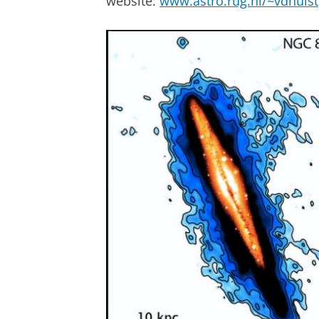
website:
www.astro.rug.nl/~vdhulst