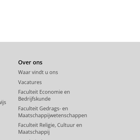
Over ons
Waar vindt u ons
Vacatures
Faculteit Economie en
Bedrijfskunde
ijs
Faculteit Gedrags- en
Maatschappijwetenschappen
Faculteit Religie, Cultuur en
Maatschappij