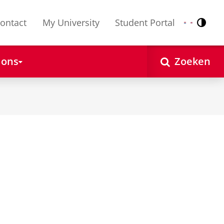
ontact
My University
Student Portal
Contr
Nederlands
English
 ons
Zoeken