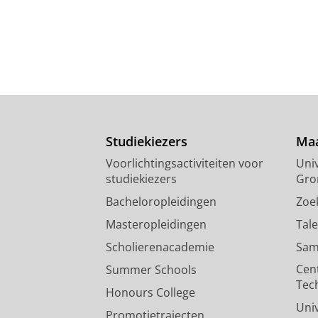
Studiekiezers
Maa
Voorlichtingsactiviteiten voor
Univ
studiekiezers
Gro
Bacheloropleidingen
Zoe
Masteropleidingen
Tal
Scholierenacademie
Sam
Cen
Summer Schools
Tec
Honours College
Uni
Promotietrajecten