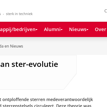
C
s - sterk in techniek
appij/bedrijven
Alumni
Nieuws
Over
da en Nieuws
aan ster-evolutie
t ontploffende sterren medeverantwoordelijk
 sterrenstelsels circuleert. Deze theorie was