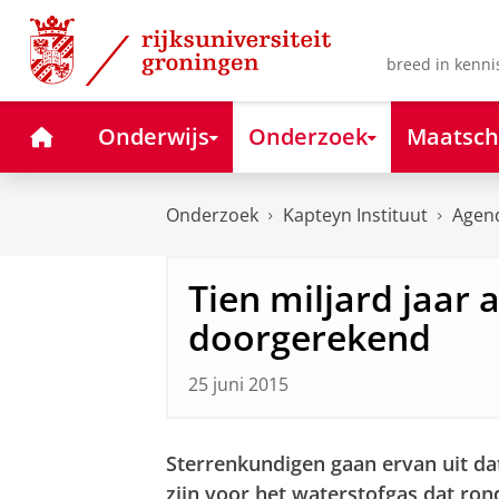
Skip
Skip
to
to
Content
Navigation
breed in kenni
Home
Onderwijs
Onderzoek
Maatsch
Onderzoek
Kapteyn Instituut
Agen
Tien miljard jaar 
doorgerekend
25 juni 2015
Sterrenkundigen gaan ervan uit da
zijn voor het waterstofgas dat rond