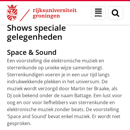
Skip
Skip
Onderzoek
Kapteyn Instituut
DOTliveplanetarium
Menu
Zoek
to
to
en
Content
Navigation
zoeken
Shows speciale
gelegenheden
Space & Sound
Een voorstelling die elektronische muziek en
sterrenkunde op unieke wijze samenbrengt.
Sterrenkundigen voeren je in een uur tijd langs
indrukwekkende plekken in het universum. De
muziek wordt verzorgd door Martin ter Braake, als
DJ ook bekend onder de naam Battage. Een lust voor
oog en oor voor liefhebbers van sterrenkunde en
elektronische muziek zonder beats. De voorstelling
‘Space and Sound’ bevat enkel muziek. Er wordt niet
gesproken.