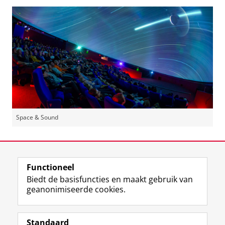
Space & Sound
Laatst gewijzigd:
17 oktober 2024 11:03
Functioneel
View this page in:
English
Biedt de basisfuncties en maakt gebruik van
geanonimiseerde cookies.
F
L
R
I
Y
Volg de RUG
a
i
S
n
o
Standaard