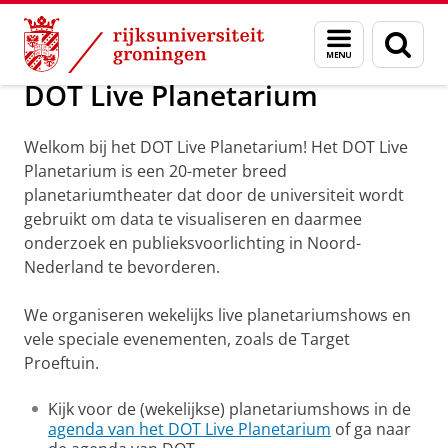
Skip
Skip
Onderzoek
Kapteyn Instituut
DOTliveplanetarium
Menu
Zoek
to
to
en
Content
Navigation
zoeken
DOT Live Planetarium
Welkom bij het DOT Live Planetarium! Het DOT Live
Planetarium is een 20-meter breed
planetariumtheater dat door de universiteit wordt
gebruikt om data te visualiseren en daarmee
onderzoek en publieksvoorlichting in Noord-
Nederland te bevorderen.
We organiseren wekelijks live planetariumshows en
vele speciale evenementen, zoals de Target
Proeftuin.
Kijk voor de (wekelijkse) planetariumshows in de
agenda van het DOT Live Planetarium
of ga naar