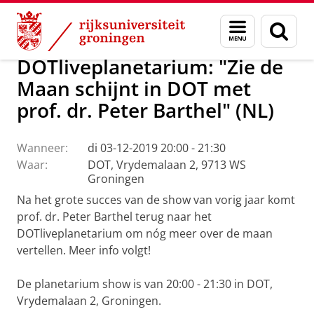
Skip
Skip
Onderzoek
Kapteyn Instituut
DOTliveplanetarium
Menu
Zoek
to
to
en
Content
Navigation
zoeken
DOTliveplanetarium: "Zie de
Maan schijnt in DOT met
prof. dr. Peter Barthel" (NL)
Wanneer:
di 03-12-2019 20:00 - 21:30
Waar:
DOT, Vrydemalaan 2, 9713 WS
Groningen
Na het grote succes van de show van vorig jaar komt
prof. dr. Peter Barthel terug naar het
DOTliveplanetarium om nóg meer over de maan
vertellen. Meer info volgt!
De planetarium show is van 20:00 - 21:30 in DOT,
Vrydemalaan 2, Groningen.