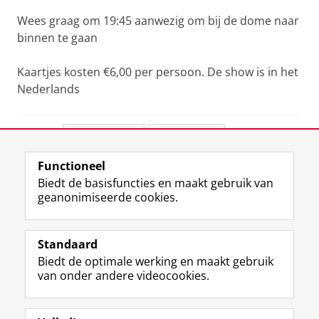
Wees graag om 19:45 aanwezig om bij de dome naar
binnen te gaan
Kaartjes kosten €6,00 per persoon. De show is in het
Nederlands
Deel dit
Facebook
LinkedIn
Functioneel
View this page in:
English
Biedt de basisfuncties en maakt gebruik van
geanonimiseerde cookies.
F
L
R
I
Y
Volg de RUG
a
i
S
n
o
Standaard
c
n
S
s
u
Biedt de optimale werking en maakt gebruik
e
k
-
t
T
Studiekiezers
van onder andere videocookies.
b
e
f
a
u
Maatschappij/bedrijven
o
d
e
g
b
o
I
e
r
e
Alumni