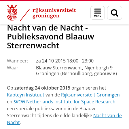
Skip
Skip
Onderzoek
Kapteyn Instituut
Agenda en Nieuws
Menu
Zoek
to
to
en
Content
Navigation
zoeken
Nacht van de Nacht -
Publieksavond Blaauw
Sterrenwacht
Wanneer:
za 24-10-2015 18:00 - 23:00
Waar:
Blaauw Sterrenwacht, Nijenborgh 9
Groningen (Bernoulliborg, gebouw V)
Op
zaterdag 24 oktober 2015
organiseren het
Kapteyn Instituut
van de
Rijksuniversiteit Groningen
en
SRON
Netherlands Institute for Space Research
een speciale publieksavond in de Blaauw
Sterrenwacht tijdens de elfde landelijke
Nacht van de
Nacht
.