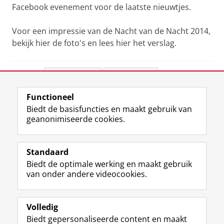
Facebook evenement voor de laatste nieuwtjes.
Voor een impressie van de Nacht van de Nacht 2014,
bekijk hier de foto's en lees hier het verslag.
Deel dit
Facebook
LinkedIn
Functioneel
View this page in:
English
Biedt de basisfuncties en maakt gebruik van
geanonimiseerde cookies.
F
L
R
I
Y
Volg de RUG
a
i
S
n
o
Standaard
c
n
S
s
u
Biedt de optimale werking en maakt gebruik
e
k
-
t
T
Studiekiezers
van onder andere videocookies.
b
e
f
a
u
Maatschappij/bedrijven
o
d
e
g
b
o
I
e
r
e
Alumni
k
n
d
a
-
Volledig
p
-
R
m
k
Biedt gepersonaliseerde content en maakt
Over ons