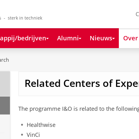
C
s - sterk in techniek
appij/bedrijven
Alumni
Nieuws
Over
arch
Related Centers of Expe
The programme I&O is related to the following
Healthwise
VinCi