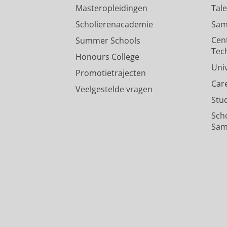
Masteropleidingen
Tal
Scholierenacademie
Sam
Cen
Summer Schools
Tec
Honours College
Uni
Promotietrajecten
Car
Veelgestelde vragen
Stu
Sch
Sam