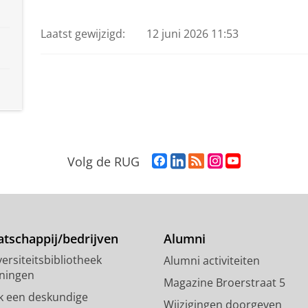
Laatst gewijzigd:
12 juni 2026 11:53
F
L
R
I
Y
Volg de RUG
a
i
S
n
o
c
n
S
s
u
e
k
-
t
T
b
e
f
a
u
o
d
e
g
b
tschappij/bedrijven
Alumni
o
I
e
r
e
ersiteitsbibliotheek
Alumni activiteiten
k
n
d
a
-
ningen
p
-
R
m
k
Magazine Broerstraat 5
a
p
i
-
a
k een deskundige
Wijzigingen doorgeven