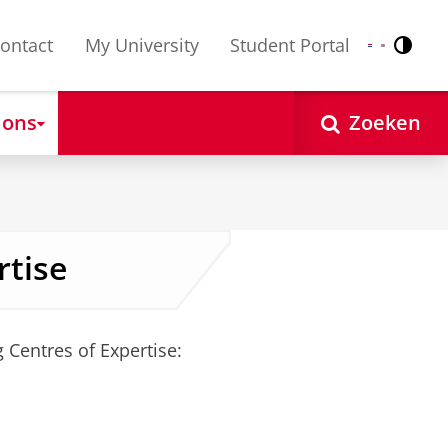
ontact
My University
Student Portal
Contr
Nederlands
English
 ons
Zoeken
rtise
 Centres of Expertise: