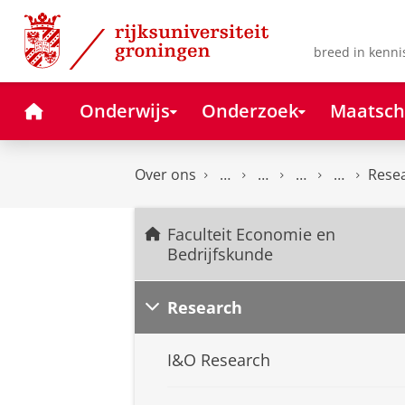
Skip
Skip
to
to
Content
Navigation
breed in kenni
Home
Onderwijs
Onderzoek
Maatsch
Over ons
Rese
Faculteit Economie en
Bedrijfskunde
Research
I&O Research