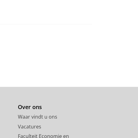
Over ons
Waar vindt u ons
Vacatures
Faculteit Economie en