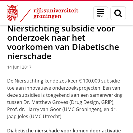
Skip
Skip
Over ons
News and activities
Menu
Zoek
to
to
en
Content
Navigation
zoeken
Nierstichting subsidie voor
onderzoek naar het
voorkomen van Diabetische
nierschade
14 juni 2017
De Nierstichting kende zes keer € 100.000 subsidie
toe aan innovatieve onderzoeksprojecten. Een van
deze subsidies is toegekend aan een samenwerking
tussen Dr. Matthew Groves (Drug Design, GRIP),
Prof. dr. Harry van Goor (UMC Groningen), en dr.
Jaap Joles (UMC Utrecht).
Diabetische nierschade voor komen door activatie