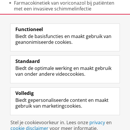
Farmacokinetiek van voriconazol bij patiënten
met een invasieve schimmelinfectie
Laatst gewijzigd:
17 juni 2019 17:23
Functioneel
Biedt de basisfuncties en maakt gebruik van
geanonimiseerde cookies.
F
L
R
I
Y
Volg de RUG
a
i
S
n
o
Standaard
c
n
S
s
u
Biedt de optimale werking en maakt gebruik
e
k
-
t
T
Studiekiezers
van onder andere videocookies.
b
e
f
a
u
Maatschappij/bedrijven
o
d
e
g
b
o
I
e
r
e
Alumni
k
n
d
a
-
Volledig
p
-
R
m
k
Biedt gepersonaliseerde content en maakt
Over ons
a
p
i
-
a
gebruik van marketingcookies.
g
a
j
a
n
i
g
k
c
a
Disclaimer & Copyright
Privacy
Cookies
n
i
s
c
a
Stel je cookievoorkeur in. Lees onze
privacy
en
Inloggen
a
n
u
o
l
cookie disclaimer
voor meer informatie.