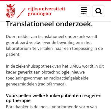
Skip
Skip
Over ons
Hospital Pharmacy
Menu
Zoek
to
to
en
Content
Navigation
zoeken
Translationeel onderzoek.
Door middel van translationeel onderzoek wordt
geprobeerd veelbelovende bevindingen in het
laboratorium ‘te vertalen’ naar een toepassing in de
patiënt.
In de ziekenhuisapotheek van het UMCG wordt in dit
kader gewerkt aan biotechnologie, nieuwe
toedieningsvormen en radioactief gelabelde
geneesmiddelen (radiofarmaca).
Voorspellen welke kankerpatiënten reageren
op therapie
Borstkanker is de meest voorkomende vorm van