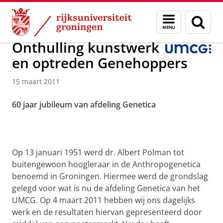
Skip
Skip
Onderzoek
Department of Genetics
Menu
Zoek
to
to
en
Content
Navigation
zoeken
Onthulling kunstwerk
en optreden Genehoppers
15 maart 2011
60 jaar jubileum van afdeling Genetica
Op 13 januari 1951 werd dr. Albert Polman tot
buitengewoon hoogleraar in de Anthropogenetica
benoemd in Groningen. Hiermee werd de grondslag
gelegd voor wat is nu de afdeling Genetica van het
UMCG. Op 4 maart 2011 hebben wij ons dagelijks
werk en de resultaten hiervan gepresenteerd door