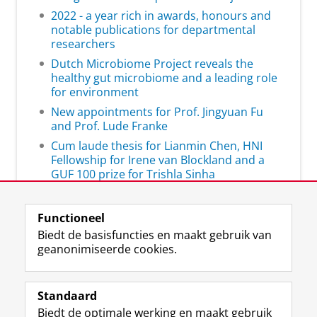
2022 - a year rich in awards, honours and
notable publications for departmental
researchers
Dutch Microbiome Project reveals the
healthy gut microbiome and a leading role
for environment
New appointments for Prof. Jingyuan Fu
and Prof. Lude Franke
Cum laude thesis for Lianmin Chen, HNI
Fellowship for Irene van Blockland and a
GUF 100 prize for Trishla Sinha
Functioneel
Biedt de basisfuncties en maakt gebruik van
geanonimiseerde cookies.
F
L
R
I
Y
Volg de RUG
a
i
S
n
o
Standaard
c
n
S
s
u
Biedt de optimale werking en maakt gebruik
e
k
-
t
T