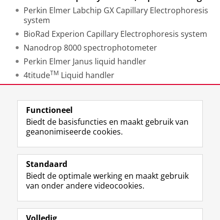
Perkin Elmer Labchip GX Capillary Electrophoresis
system
BioRad Experion Capillary Electrophoresis system
Nanodrop 8000 spectrophotometer
Perkin Elmer Janus liquid handler
TM
4titude
Liquid handler
Laatst gewijzigd:
22 maart 2019 15:57
Functioneel
Biedt de basisfuncties en maakt gebruik van
geanonimiseerde cookies.
F
L
R
I
Y
Volg de RUG
a
i
S
n
o
Standaard
c
n
S
s
u
Biedt de optimale werking en maakt gebruik
e
k
-
t
T
Studiekiezers
van onder andere videocookies.
b
e
f
a
u
Maatschappij/bedrijven
o
d
e
g
b
o
I
e
r
e
Alumni
k
n
d
a
-
Volledig