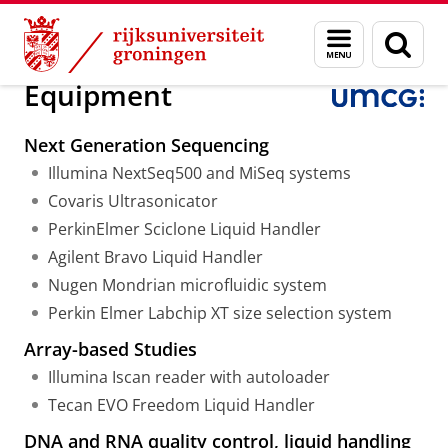
Skip
Skip
Onderzoek
Genome Analysis Facility
Menu
Zoek
to
to
en
Content
Navigation
zoeken
Equipment
Next Generation Sequencing
Illumina NextSeq500 and MiSeq systems
Covaris Ultrasonicator
PerkinElmer Sciclone Liquid Handler
Agilent Bravo Liquid Handler
Nugen Mondrian microfluidic system
Perkin Elmer Labchip XT size selection system
Array-based Studies
Illumina Iscan reader with autoloader
Tecan EVO Freedom Liquid Handler
DNA and RNA quality control, liquid handling